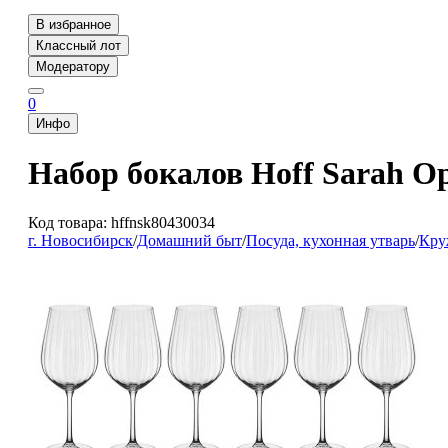
В избранное
Классный лот
Модератору
0
Инфо
Набор бокалов Hoff Sarah Op
Код товара: hffnsk80430034
г. Новосибирск
/
Домашний быт
/
Посуда, кухонная утварь
/
Кру