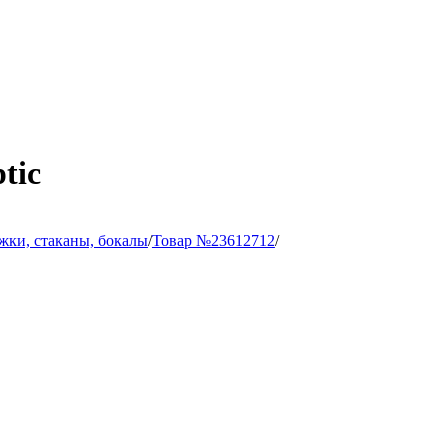
tic
жки, стаканы, бокалы
/
Товар №23612712
/