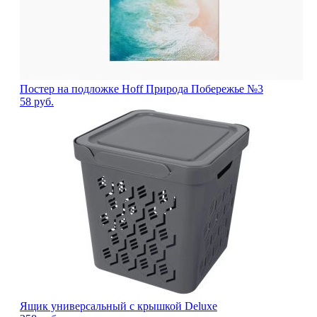
Постер на подложке Hoff Природа Побережье №3
58
руб.
Ящик универсальный с крышкой Deluxe