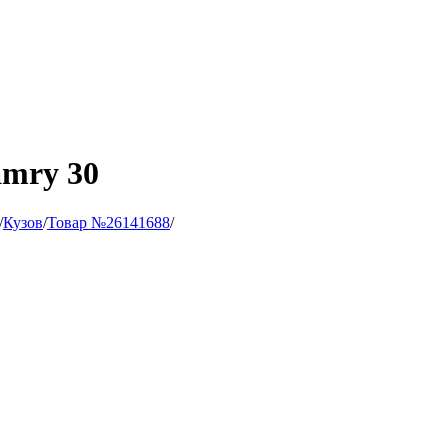
amry 30
/
Кузов
/
Товар №26141688
/