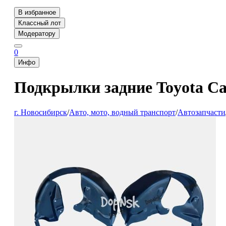
В избранное
Классный лот
Модератору
0
Инфо
Подкрылки задние Toyota C
г. Новосибирск
/
Авто, мото, водный транспорт
/
Автозапчасти