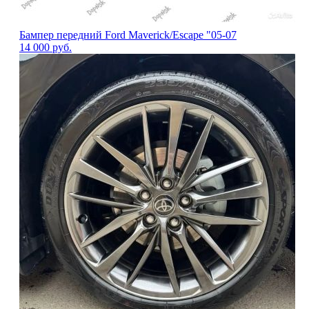
Бампер передний Ford Maverick/Escape "05-07
14 000
руб.