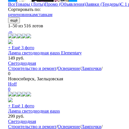
Все
Товары (Лоты)
Промо (Объявления)
Заявки (Тендеры)
С 1 
Сортировать по:
цене
новинкам
ставкам
ещё
1–50 из 516 лотов
→
+ Ещё 3 фото
Лампа светодиодная gauss Elementary
149
руб.
Светодиодная
Строительство и ремонт
/
Освещение
/
Лампочки
/
0
Новосибирск, Заельцовская
Hoff
0
+ Ещё 1 фото
Лампа светодиодная gauss
299
руб.
Светодиодная
Строительство и ремонт
/
Освещение
/
Лампочки
/