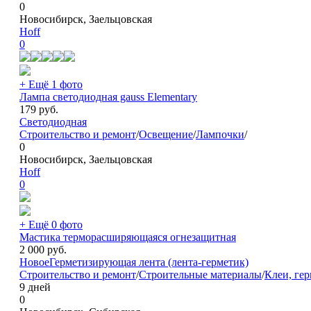
0
Новосибирск, Заельцовская
Hoff
0
+ Ещё 1 фото
Лампа светодиодная gauss Elementary
179
руб.
Светодиодная
Строительство и ремонт
/
Освещение
/
Лампочки
/
0
Новосибирск, Заельцовская
Hoff
0
+ Ещё 0 фото
Мастика терморасширяющаяся огнезащитная
2 000
руб.
Новое
Герметизирующая лента (лента-герметик)
Строительство и ремонт
/
Строительные материалы
/
Клеи, ге
9 дней
0