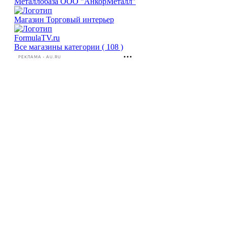
Металлобаза ООО "АнкорМеталл"
Магазин Торговый интерьер
FormulaTV.ru
Все магазины категории ( 108 )
РЕКЛАМА • AU.RU