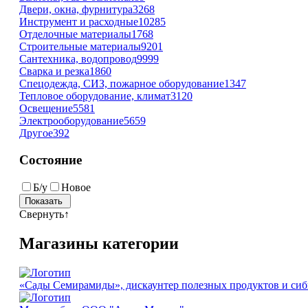
Двери, окна, фурнитура
3268
Инструмент и расходные
10285
Отделочные материалы
1768
Строительные материалы
9201
Сантехника, водопровод
9999
Сварка и резка
1860
Спецодежда, СИЗ, пожарное оборудование
1347
Тепловое оборудование, климат
3120
Освещение
5581
Электрооборудование
5659
Другое
392
Состояние
Б/у
Новое
Свернуть
↑
Магазины категории
«Сады Семирамиды», дискаунтер полезных продуктов и сиб